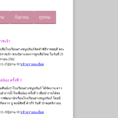
าคม
กันยายน
ตุลาคม
าชเจ้า
กเสือโรงเรียนฝางชนูปถัมภ์จัดทำพิธีราชสดุดี พระ
รราชเจ้า พระบิดาแห่งการลูกเสือไทย ในวันที่ 25
กายน 2562
11-25][อ่าน 19 ]
เข้าดูรายละเอียด
้อง ครั้งที่ 3
ศิษย์เก่าโรงเรียนฝางชนูปถัมภ์ ได้จัดงาน คาว
์ ธารน้ำใจเพื่อน้อง ครั้งที่ 3 เพื่อนำรายได้ส่ง
การพัฒนานักเรียนโรงเรียนฝางชนูปถัมภ์ โดยมี
ร์ตจาก ปู พงษ์สิทธิ์ คําภีร์ วันที่ 19 พฤศจิกายน
11-19][อ่าน 19 ]
เข้าดูรายละเอียด