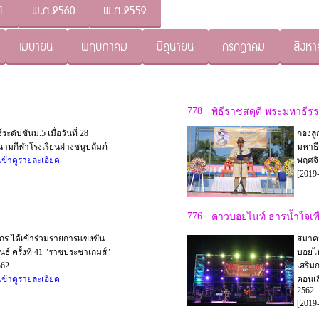
1
พ.ศ.2560
พ.ศ.2559
เมษายน
พฤษภาคม
มิถุนายน
กรกฏาคม
สิงห
778
พิธีราชสดุดี พระมหาธีรร
ระดับชันม.5 เมื่อวันที่ 28
กองลู
ามกีฬาโรงเรียนฝางชนูปถัมภ์
มหาธี
เข้าดูรายละเอียด
พฤศจิ
[2019-
776
คาวบอยไนท์ ธารน้ำใจเพื่อน
ากร ได้เข้าร่วมรายการแข่งขัน
สมาคม
ธ์ ครั้งที่ 41 "ราชประชาเกมส์"
บอยไนท
562
เสริม
เข้าดูรายละเอียด
คอนเสิ
2562
[2019-