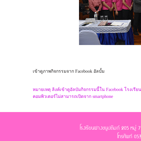
เข้าดูภาพกิจกรรมจาก Facebook อัลบั้ม
หมายเหตุ ลิงค์เข้าดูอัลบัมกิจกรรมนี้ใน Facebook โรงเรีย
คอมพิวเตอร์ไม่สามารถเปิดจาก smartphone
โรงเรียนฝางชนูปถัมภ์ 205 หมู่
โทรศัพท์ 0