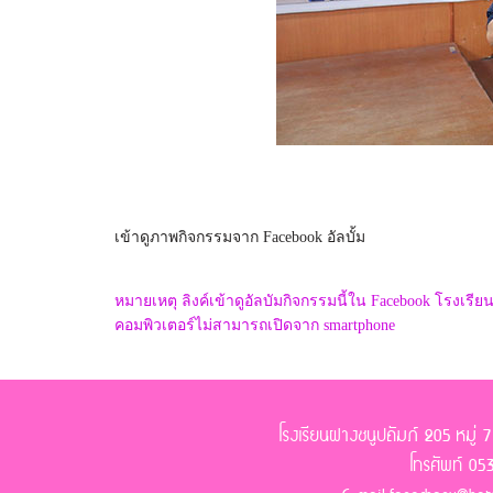
เข้าดูภาพกิจกรรมจาก Facebook อัลบั้ม
หมายเหตุ ลิงค์เข้าดูอัลบัมกิจกรรมนี้ใน Facebook โรงเรีย
คอมพิวเตอร์ไม่สามารถเปิดจาก smartphone
โรงเรียนฝางชนูปถัมภ์ 205 หมู่
โทรศัพท์ 0